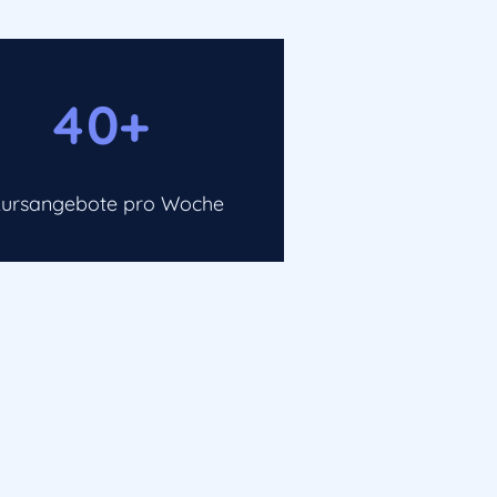
40+
ursangebote pro Woche
s
 Sportangebote und
ndfreizeithof: